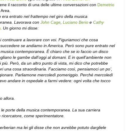
iene il racconto di una delle ultime conversazioni con
Demetrio
 Area.
 era entrato nel frattempo nel giro della musica
ranea. Lavorava con
John Cage
,
Luciano Berio
e
Cathy
n
. Un giorno mi disse:
ei continuare a lavorare con voi. Figuriamoci che cosa
 succedere se andiamo in America. Però sono pure entrato nel
a musica contemporanea. È chiaro che se io faccio un disco
agliano le gambe dall’oggi al domani. E in quell’ambiente non
ei più. Però, da un altro punto di vista, mi dico che potrebbe
ori una cosa straordinaria. Facciamo così, pensiamoci un po’,
gionare. Parliamone mercoledì pomeriggio. Perché mercoledì
evo andare in ospedale a farmi vedere: ogni volta che tocco
 allora.
 le porte della musica contemporanea. La sua carriera
 ricercatore, come sperimentatore.
Berberian ma lei gli disse che non avrebbe potuto dargliele