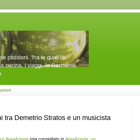
e passioni. Tra le quali la
la cucina, i viaggi, la Germania
a.
azioni
i tra Demetrio Stratos e un musicista
ico AreaAzione
(gia consigliato in
AreaAzione: un