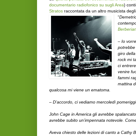
documentario radiofonico su sugli Area
) cont
Stratos
raccontata da un altro musicista degli
“
Demetrio
contempo
Berberia
– Io vorr
potrebbe
giro dell
rock mi t
ci entrer
venire fu
fammi ra
mattina d
qualcosa mi viene un ematoma.
– D’accordo, ci vediamo mercoledì pomeriggio
John Cage in America gli avrebbe spalancato
avrebbe subito un’impennata notevole. Come
Aveva chiesto delle lezioni di canto a Cathy 