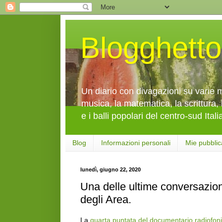
Blogghetto
Un diario con divagazioni su varie mi
musica, la matematica, la scrittura, 
e i balli popolari del centro-sud Itali
Blog
Informazioni personali
Mie pubblic
lunedì, giugno 22, 2020
Una delle ultime conversazion
degli Area.
La
quarta puntata del documentario radiofon