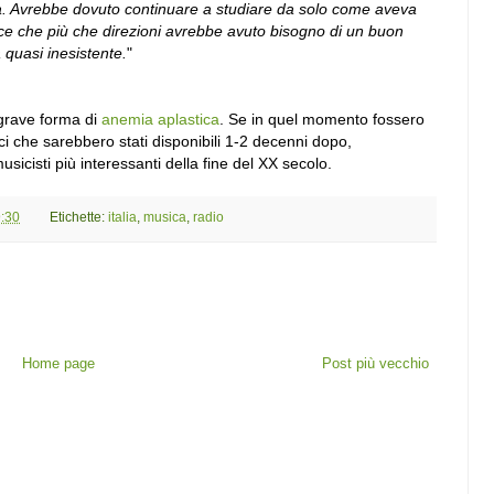
a. Avrebbe dovuto continuare a studiare da solo come aveva
ice che più che direzioni avrebbe avuto bisogno di un buon
 quasi inesistente.
"
grave forma di
anemia aplastica
. Se in quel momento fossero
tici che sarebbero stati disponibili 1-2 decenni dopo,
cisti più interessanti della fine del XX secolo.
:30
Etichette:
italia
,
musica
,
radio
Home page
Post più vecchio