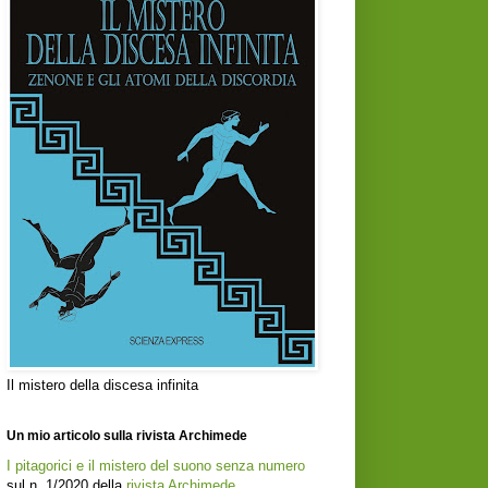
Il mistero della discesa infinita
Un mio articolo sulla rivista Archimede
I pitagorici e il mistero del suono senza numero
sul n. 1/2020 della
rivista Archimede
.