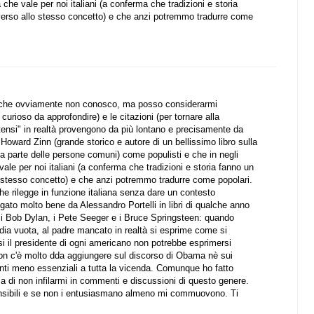
he vale per noi italiani (a conferma che tradizioni e storia
erso allo stesso concetto) e che anzi potremmo tradurre come
one (che ovviamente non conosco, ma posso considerarmi
rioso da approfondire) e le citazioni (per tornare alla
itensi" in realtà provengono da più lontano e precisamente da
Howard Zinn (grande storico e autore di un bellissimo libro sulla
lla parte delle persone comuni) come populisti e che in negli
le per noi italiani (a conferma che tradizioni e storia fanno un
 stesso concetto) e che anzi potremmo tradurre come popolari.
che rilegge in funzione italiana senza dare un contesto
to molto bene da Alessandro Portelli in libri di qualche anno
i Bob Dylan, i Pete Seeger e i Bruce Springsteen: quando
ia vuota, al padre mancato in realtà si esprime come si
 il presidente di ogni americano non potrebbe esprimersi
on c'è molto dda aggiungere sul discorso di Obama nè sui
menti meno essenziali a tutta la vicenda. Comunque ho fatto
ssa di non infilarmi in commenti e discussioni di questo genere.
ensibili e se non i entusiasmano almeno mi commuovono. Ti