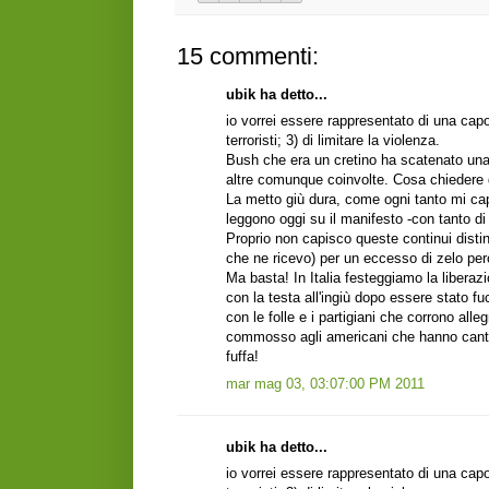
15 commenti:
ubik ha detto...
io vorrei essere rappresentato di una capo 
terroristi; 3) di limitare la violenza.
Bush che era un cretino ha scatenato un
altre comunque coinvolte. Cosa chiedere 
La metto giù dura, come ogni tanto mi capi
leggono oggi su il manifesto -con tanto d
Proprio non capisco queste continui disti
che ne ricevo) per un eccesso di zelo per
Ma basta! In Italia festeggiamo la liber
con la testa all'ingiù dopo essere stato fu
con le folle e i partigiani che corrono al
commosso agli americani che hanno cantato
fuffa!
mar mag 03, 03:07:00 PM 2011
ubik ha detto...
io vorrei essere rappresentato di una capo 