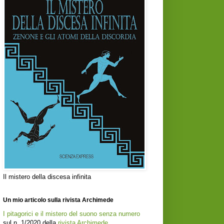
Il mistero della discesa infinita
Un mio articolo sulla rivista Archimede
I pitagorici e il mistero del suono senza numero
sul n. 1/2020 della
rivista Archimede
.