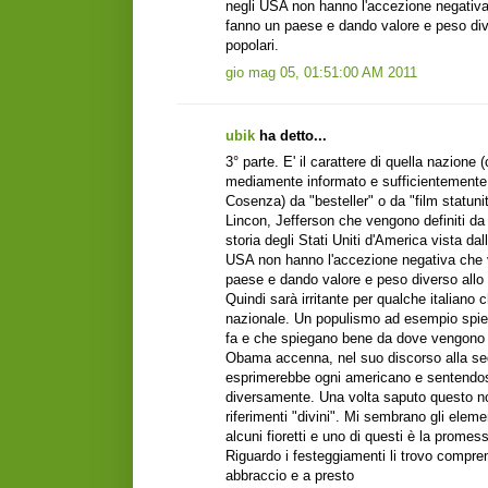
negli USA non hanno l'accezione negativa c
fanno un paese e dando valore e peso div
popolari.
gio mag 05, 01:51:00 AM 2011
ubik
ha detto...
‎3° parte. E' il carattere di quella nazi
mediamente informato e sufficientemente cu
Cosenza) da "besteller" o da "film statun
Lincon, Jefferson che vengono definiti da 
storia degli Stati Uniti d'America vista da
USA non hanno l'accezione negativa che va
paese e dando valore e peso diverso allo
Quindi sarà irritante per qualche italiano 
nazionale. Un populismo ad esempio spiega
fa e che spiegano bene da dove vengono 
Obama accenna, nel suo discorso alla sed
esprimerebbe ogni americano e sentendosi
diversamente. Una volta saputo questo n
riferimenti "divini". Mi sembrano gli ele
alcuni fioretti e uno di questi è la prome
Riguardo i festeggiamenti li trovo compr
abbraccio e a presto