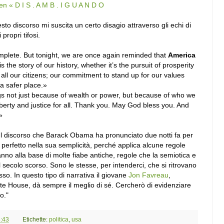
en « D I S . A M B . I G U A N D O
o discorso mi suscita un certo disagio attraverso gli echi di
propri tifosi.
mplete. But tonight, we are once again reminded that
America
is the story of our history, whether it’s the pursuit of prosperity
r all our citizens; our commitment to stand up for our values
a safer place.»
s not just because of wealth or power, but because of who we
liberty and justice for all. Thank you. May God bless you. And
»
"Il discorso che Barack Obama ha pronunciato due notti fa per
perfetto nella sua semplicità, perché applica alcune regole
anno alla base di molte fiabe antiche, regole che la semiotica e
l secolo scorso. Sono le stesse, per intenderci, che si ritrovano
esso. In questo tipo di narrativa il giovane
Jon Favreau
,
hite House, dà sempre il meglio di sé. Cercherò di evidenziare
o."
:43
Etichette:
politica
,
usa