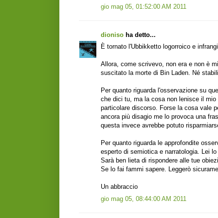
gio mag 05, 01:52:00 AM 2011
dioniso
ha detto...
È tornato l'Ubbikketto logorroico e infrangi
Allora, come scrivevo, non era e non è mi
suscitato la morte di Bin Laden. Né stabil
Per quanto riguarda l'osservazione su quell
che dici tu, ma la cosa non lenisce il mio
particolare discorso. Forse la cosa vale 
ancora più disagio me lo provoca una fr
questa invece avrebbe potuto risparmiars
Per quanto riguarda le approfondite osser
esperto di semiotica e narratologia. Lei lo
Sarà ben lieta di rispondere alle tue obiez
Se lo fai fammi sapere. Leggerò sicuramen
Un abbraccio
gio mag 05, 08:44:00 AM 2011