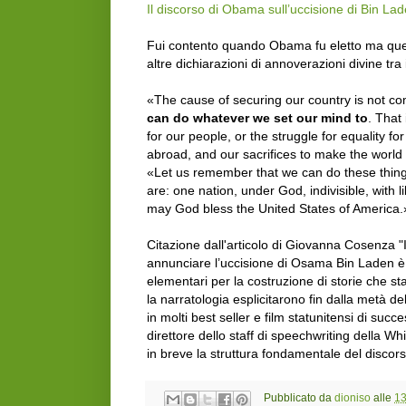
Il discorso di Obama sull’uccisione di Bin Lad
Fui contento quando Obama fu eletto ma quest
altre dichiarazioni di annoverazioni divine tra i 
«The cause of securing our country is not co
can do whatever we set our mind to
. That 
for our people, or the struggle for equality fo
abroad, and our sacrifices to make the world 
«Let us remember that we can do these thing
are: one nation, under God, indivisible, with 
may God bless the United States of America.
Citazione dall'articolo di Giovanna Cosenza 
annunciare l’uccisione di Osama Bin Laden è 
elementari per la costruzione di storie che st
la narratologia esplicitarono fin dalla metà de
in molti best seller e film statunitensi di succ
direttore dello staff di speechwriting della W
in breve la struttura fondamentale del discors
Pubblicato da
dioniso
alle
13