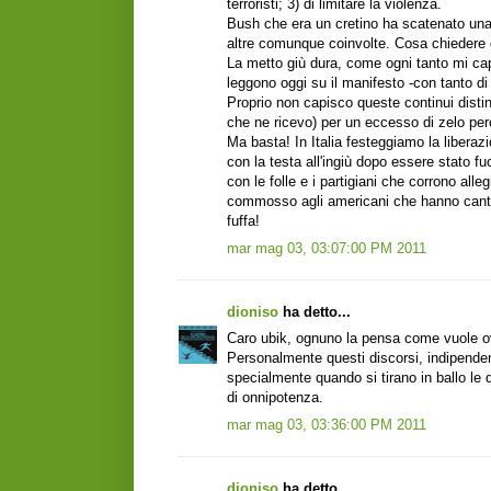
terroristi; 3) di limitare la violenza.
Bush che era un cretino ha scatenato un
altre comunque coinvolte. Cosa chiedere 
La metto giù dura, come ogni tanto mi capi
leggono oggi su il manifesto -con tanto d
Proprio non capisco queste continui disti
che ne ricevo) per un eccesso di zelo per
Ma basta! In Italia festeggiamo la liber
con la testa all'ingiù dopo essere stato fu
con le folle e i partigiani che corrono al
commosso agli americani che hanno cantato
fuffa!
mar mag 03, 03:07:00 PM 2011
dioniso
ha detto...
Caro ubik, ognuno la pensa come vuole 
Personalmente questi discorsi, indipenden
specialmente quando si tirano in ballo le 
di onnipotenza.
mar mag 03, 03:36:00 PM 2011
dioniso
ha detto...