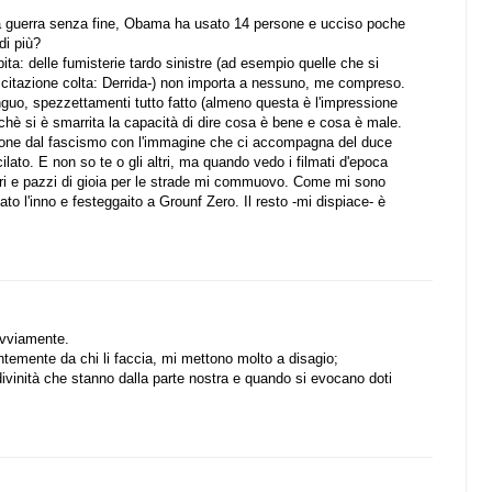
a guerra senza fine, Obama ha usato 14 persone e ucciso poche
di più?
ta: delle fumisterie tardo sinistre (ad esempio quelle che si
i citazione colta: Derrida-) non importa a nessuno, me compreso.
nguo, spezzettamenti tutto fatto (almeno questa è l'impressione
chè si è smarrita la capacità di dire cosa è bene e cosa è male.
azione dal fascismo con l'immagine che ci accompagna del duce
cilato. E non so te o gli altri, ma quando vedo i filmati d'epoca
legri e pazzi di gioia per le strade mi commuovo. Come mi sono
 l'inno e festeggaito a Grounf Zero. Il resto -mi dispiace- è
ovviamente.
temente da chi li faccia, mi mettono molto a disagio;
divinità che stanno dalla parte nostra e quando si evocano doti