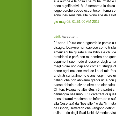
sua autrice e la cosa che mi ha irritato è c
poco significativi. Mi è sembrata la tipi
legge perchè troppo eccentrico il tema sce
sono iper-sensibile alle pignolerie da salot
gio mag 05, 01:51:00 AM 2011
ubik
ha detto...
‎2° parte. L'altra cosa riguarda le parole a
disagio. Davvero non capisco come ti sfu
americani ha giurato sulla Bibbia e chiude
presidenti e però non mi sembra che que
esprime il suo modo di essere: dagli antiabor
meglio dire non capisco come ti sfugga che 
come ogni nazione traduce i suoi miti fon
arretrati culturalmente e anzi esprimere u
italiani che non abbiamo grandi riti e non
paese debole e diviso oltre che clerical
Clinton, Reagan e altri -Bush è a parte) ci
danneggia nessuno. E' il carattere di qu
considerarmi mediamente informato e suffi
alla Cosenza) da "besteller" o da "film st
da Lincon, Jefferson che vengono definiti 
sulla storia degli Stati Uniti d'America vi