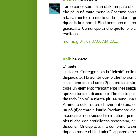
Tanto per essere chiari ubik, mi pare che 
che né io né tanto meno la Cosenza abbia
relativamente alla morte di Bin Laden. I 
riguarda la morte di Bin Laden non mi s
giudicarla. Comunque anche quelle folle c
esaltano.
mer mag 04, 07:07:00 AM 2011
ubik
ha detto...
‎1° parte.
Tutt'altro. Correggo solo la "felicità" d
dispiaciuto. Ho scritto quello che ho scritt
l'uccisione di bin Laden 2) mi ero lasciat
cose un elemento francamente inessenzial
spezzettando il discorso e (l'ho riletto per
rimando "colto" e niente più se nono una s
Ammetto solo l'errore di aver tratto una c
un pò (ri)cercata e inutile (ovviamente ci
incuriosire -non succederà in futuro, per
alcuni che con sottigliezza osservano, st
dissensi. Mi dispiace, ma confermo la sen
dopo la morte di bin Laden": apparentemen