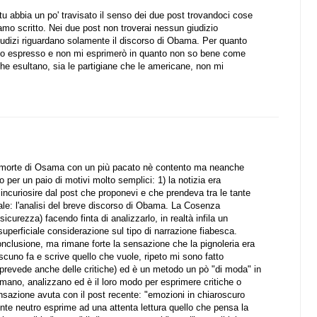
tu abbia un po' travisato il senso dei due post trovandoci cose
mo scritto. Nei due post non troverai nessun giudizio
giudizi riguardano solamente il discorso di Obama. Per quanto
ono espresso e non mi esprimerò in quanto non so bene come
he esultano, sia le partigiane che le americane, non mi
ella morte di Osama con un più pacato nè contento ma neanche
o per un paio di motivi molto semplici: 1) la notizia era
o incuriosire dal post che proponevi e che prendeva tra le tante
e: l'analisi del breve discorso di Obama. La Cosenza
 sicurezza) facendo finta di analizzarlo, in realtà infila un
uperficiale considerazione sul tipo di narrazione fiabesca.
onclusione, ma rimane forte la sensazione che la pignoleria era
ascuno fa e scrive quello che vuole, ripeto mi sono fatto
ò prevede anche delle critiche) ed è un metodo un pò "di moda" in
imano, analizzano ed è il loro modo per esprimere critiche o
sazione avuta con il post recente: "emozioni in chiaroscuro
te neutro esprime ad una attenta lettura quello che pensa la