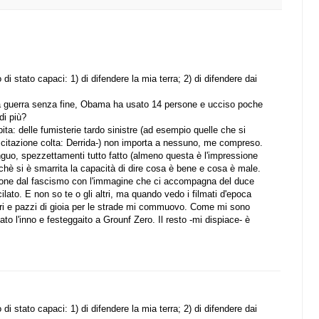
di stato capaci: 1) di difendere la mia terra; 2) di difendere dai
a guerra senza fine, Obama ha usato 14 persone e ucciso poche
di più?
ta: delle fumisterie tardo sinistre (ad esempio quelle che si
i citazione colta: Derrida-) non importa a nessuno, me compreso.
nguo, spezzettamenti tutto fatto (almeno questa è l'impressione
chè si è smarrita la capacità di dire cosa è bene e cosa è male.
azione dal fascismo con l'immagine che ci accompagna del duce
cilato. E non so te o gli altri, ma quando vedo i filmati d'epoca
legri e pazzi di gioia per le strade mi commuovo. Come mi sono
 l'inno e festeggaito a Grounf Zero. Il resto -mi dispiace- è
di stato capaci: 1) di difendere la mia terra; 2) di difendere dai