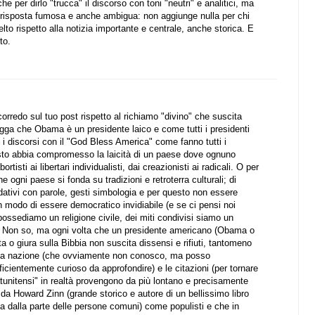
he per dirlo "trucca" il discorso con toni "neutri" e analitici, ma
ca risposta fumosa e anche ambigua: non aggiunge nulla per chi
lto rispetto alla notizia importante e centrale, anche storica. E
to.
 corredo sul tuo post rispetto al richiamo "divino" che suscita
gga che Obama è un presidente laico e come tutti i presidenti
 i discorsi con il "God Bless America" come fanno tutti i
sto abbia compromesso la laicità di un paese dove ognuno
tisti ai libertari individualisti, dai creazionisti ai radicali. O per
ogni paese si fonda su tradizioni e retroterra culturali; di
dativi con parole, gesti simbologia e per questo non essere
n modo di essere democratico invidiabile (e se ci pensi noi
 possediamo un religione civile, dei miti condivisi siamo un
e). Non so, ma ogni volta che un presidente americano (Obama o
ta o giura sulla Bibbia non suscita dissensi e rifiuti, tantomeno
ella nazione (che ovviamente non conosco, ma posso
cientemente curioso da approfondire) e le citazioni (per tornare
atunitensi" in realtà provengono da più lontano e precisamente
da Howard Zinn (grande storico e autore di un bellissimo libro
sta dalla parte delle persone comuni) come populisti e che in