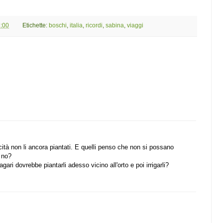
:00
Etichette:
boschi
,
italia
,
ricordi
,
sabina
,
viaggi
ccità non li ancora piantati. E quelli penso che non si possano
e no?
ri dovrebbe piantarli adesso vicino all'orto e poi irrigarli?