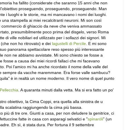
moria ha fallito (considerate che saranno 15 anni che non
 l'obiettivo proseguendo, proseguendo, proseguendo. Man
 i luoghi e le storie, ma mi mancavano i nomi dei luoghi.
 una stampella ai miei recalcitranti neuroni. Mi son così
 del commercio di ghiaccio da neve che veniva ammassato
portato, presumibilmente poco prima del disgelo, verso Roma
i ville nobiliari ed utilizzato per i sollazzi dei signori. Mi
 (che non ho ritrovato) e dei
lagustelli di Percile
. E mi sono
 il suo panorama spettacolare reso spesso più interessante
uile non ne abbiamo avvistate. Mi sono chiesto se fosse a
 fosse a causa dei miei ricordi fallaci che mi facevano
ato. Poi l'amico mi ha anche ricordato il nome della valle del
come sempre da vacche maremmane. Era forse valle sambucu?
'aquila" è in realtà un nome moderno. Il vero nome di quel punto
Pellecchia
. A quaranta minuti dalla vetta. Ma si era fatto un po'
stro obiettivo, la Cima Coppi, era quella alla sinistra de u
nella scalatina raggiungendo la cima più bassa.
più di tre ore. Giunti a casa, per non deludere la genitrice, ci
fettuccine fatte in casa con asparagi selvatici e "
spinaróli
" (un
padre. Eh sì, è stata dura. Per fortuna il 9 settembre