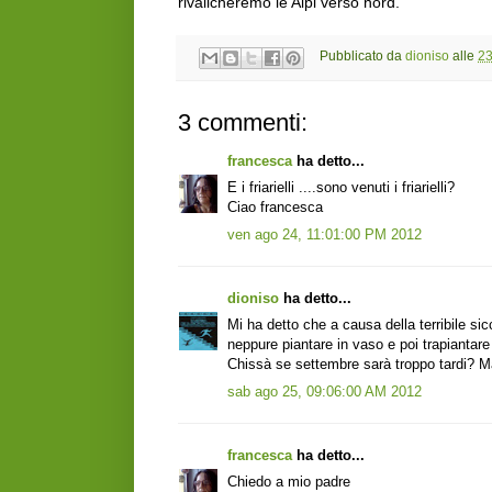
rivalicheremo le Alpi verso nord.
Pubblicato da
dioniso
alle
23
3 commenti:
francesca
ha detto...
E i friarielli ....sono venuti i friarielli?
Ciao francesca
ven ago 24, 11:01:00 PM 2012
dioniso
ha detto...
Mi ha detto che a causa della terribile si
neppure piantare in vaso e poi trapiantar
Chissà se settembre sarà troppo tardi? Maga
sab ago 25, 09:06:00 AM 2012
francesca
ha detto...
Chiedo a mio padre