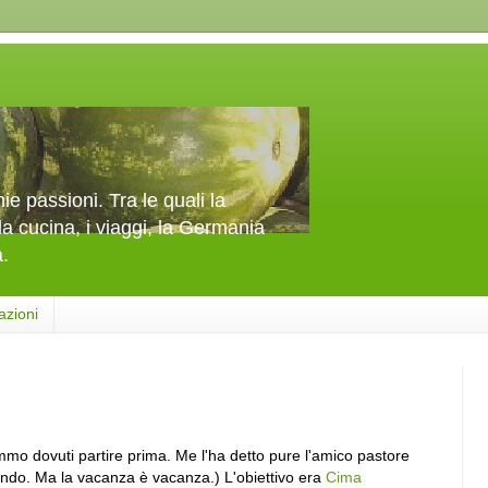
e passioni. Tra le quali la
la cucina, i viaggi, la Germania
a.
azioni
mmo dovuti partire prima. Me l'ha detto pure l'amico pastore
ndo. Ma la vacanza è vacanza.) L'obiettivo era
Cima