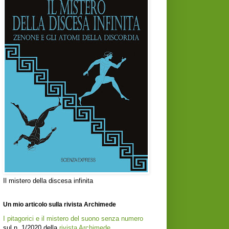
Il mistero della discesa infinita
Un mio articolo sulla rivista Archimede
I pitagorici e il mistero del suono senza numero
sul n. 1/2020 della
rivista Archimede
.