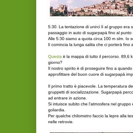
5:30. La tentazione di unirci lì al gruppo era 
passaggio in auto di sugarpapà fino al punto 
Alle 5:30 siamo a quota circa 100 m slm. Io s
lì comincia la lunga salita che ci porterà fin
Questa
è la mappa di tutto il percorso. 89,
giorno?
Il nostro spirito è di proseguire fino a quand
approfittare del buon cuore di sugarpapà im
Il primo tratto è piacevole. La temperatura de
gruppetti di socializzazione. Sugarpapà percor
ad entrare in azione.
Si intuisce subito che l'atmosfera nel gruppo 
goliardia.
Per qualche chilometro faccio la lepre alla te
nelle retrovie.