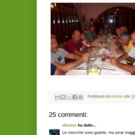
Pubblicato da
dioniso
alle
18
25 commenti:
dioniso
ha detto...
Le vesciche sono guarite, ma avrai maggio