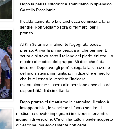
Dopo la pausa ristoratrice ammiriamo lo splendido
Castello Piccolomini.
Il caldo aumenta e la stanchezza comincia a farsi
sentire. Non vediamo l'ora di fermarci per il
pranzo.
Al Km 35 arriva finalmente l'agognata pausa
pranzo. Arriva la prima vescica anche per me. È
scura e si trova sotto il tallone del piede sinistro. La
mostro al medico del gruppo. Mi dice che è da
incidere. Dopo avergli però spiegato la situazione
del mio sistema immunitario mi dice che è meglio
che io mi tenga la vescica: l'inciderà
eventualmente stasera alla pensione dove ci sarà
disponibilità di disinfettante.
Dopo pranzo ci rimettiamo in cammino. Il caldo è
insopportabile, le vesciche si fanno sentire. Il
medico ha dovuto impegnarsi in diversi interventi di
incisioni di vesciche. C'è chi ha tutto il piede ricoperto
di vesciche, ma eroicamente non cede.