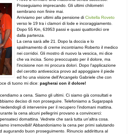
Proseguiamo imprecando. Gli ultimi chilometri
sembrano non finire mai.
Arriviamo per ultimi alla pensione di
Civitella Roveto
verso le 19 tra i clamori di lode e incoraggiamento.
Dopo 55 Km, 63953 passi e quasi quattordici ore
dalla partenza.
La cena sarà alle 21. Dopo la doccia e lo
spalmamento di creme incontriamo Roberto il medico
nei corridoi. Gli mostro di nuovo la vescica, mi dice
che va incisa. Sono preoccupato per il dolore, ma
l'incisione non mi procura dolori. Dopo l'applicazione
del cerotto antivescica provo ad appoggiare il piede
ed ho una visione dell'Arcangelo Gabriele che con
oce di tuono mi dice:
pagherai con il dolore!
cendiamo a cena. Siamo gli ultimi. Ci siamo già consultati e
bbiamo deciso di non proseguire. Telefoniamo a Sugarpapà
hiedendogli di intervenire per il recupero l'indomani mattina.
urante la cena alcuni pellegrini provano a convincerci:
ipensateci domattina. Vedrete che sarà tutta un'altra cosa.
iamo irremovibili! Abbandoniamo la cena per primi salutando
d augurando buon proseguimento. Rinuncio addirittura al