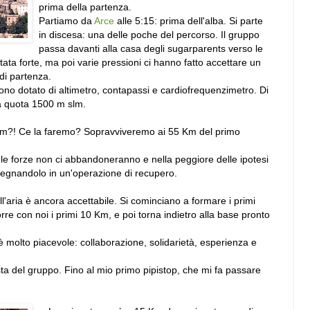
prima della partenza.
Partiamo da
Arce
alle 5:15: prima dell'alba. Si parte
in discesa: una delle poche del percorso. Il gruppo
passa davanti alla casa degli sugarparents verso le
stata forte, ma poi varie pressioni ci hanno fatto accettare un
di partenza.
ono dotato di altimetro, contapassi e cardiofrequenzimetro. Di
o a quota 1500 m slm.
6 km?! Ce la faremo? Sopravviveremo ai 55 Km del primo
o le forze non ci abbandoneranno e nella peggiore delle ipotesi
pegnandolo in un'operazione di recupero.
ll'aria è ancora accettabile. Si cominciano a formare i primi
re con noi i primi 10 Km, e poi torna indietro alla base pronto
è molto piacevole: collaborazione, solidarietà, esperienza e
sta del gruppo. Fino al mio primo pipistop, che mi fa passare