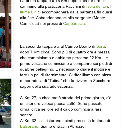
La prima tappa è a 15 Km dopo circa tre ore di
cammino alla pasticceria Facchini di
Isola del Liri
. Il
fiume Liri
ci accompagnerà dalla partenza fin quasi
alla fine. Abbandonandoci alla sorgente (Monte
Camiciola) nei pressi di
Cappadocia
.
La seconda tappa è a al Campo Boario di
Sora
:
dopo 7 Km circa. Sono più di quattro ore e mezza
che camminiamo e abbiamo percorso 22 Km. Le
prime vesciche cominciano a comparire sui piedi di
qualche pellegrino. È necessario oliare il motore e
fare un po' di rifornimento. Ci rifocilliamo con pizza
e mortadella di "Tutina" che fa rivivere a Zucchero i
sapori della sua adolescenza.
Al Km 27, a circa metà strada del primo giorno, c'è
un'ulteriore veloce pausa caffè. Sono passate
ormai circa sei ore ed il caldo comincia a farsi
sentire.
Al Km 32 ci si ristorano i piedi presso la fontana di
Balsorano
. Siamo entrati in Abruzzo.