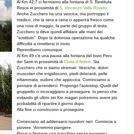
Al Km 42,7 ci fermiamo alla fontana di S. Restituta
Rosce in prossimità di
S. Vincenzo Valle Roveto
.
Anche Zucchero ha una vescica, ma purtroppo il
medico, che la sera a cena ci apparirà fresco come
una rosa di maggio, fa parte del gruppo di testa.
Zucchero si deve quindi affidare alle mani del
"sostituto". Dopo la dolorosa operazione ha qualche
difficoltà a rimettersi in moto.
Riprendiamo comunque.
Al Km 49 c'è una pausa alla fontana del bivio Pero
dei Santi in prossimità di
Civita d'Antino
. Sia
Zucchero che io siamo stremati. Vesciche, dolori
muscolari che irrigidiscono, piedi doloranti, pelle
infiammata, sudore che appiccica. Cominciamo a
pensare di arrenderci. Propongo l'autostop. Quelli del
gruppetto ci incoraggiano a proseguire. Io penso che
evitando gli ultimi sei Km magari potremmo avere più
probabilità di ripartire il giorno dopo.
Alla fine ci convincono a proseguire.
Cominciano ad addensarsi nuvoloni neri. Comincia a
piovere. Vorremmo piangere.
Provo a fermare una macchina senza successo.