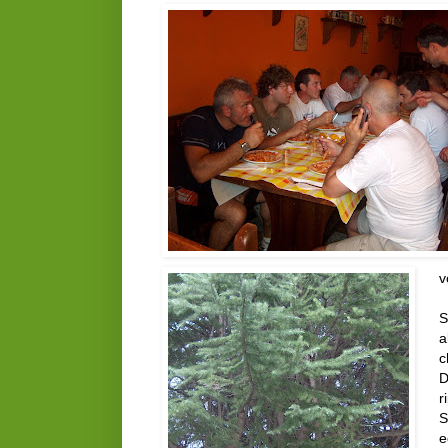
v
S
a
c
D
r
S
e