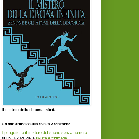
Il mistero della discesa infinita
Un mio articolo sulla rivista Archimede
I pitagorici e il mistero del suono senza numero
sul n. 1/2020 della
rivista Archimede
.